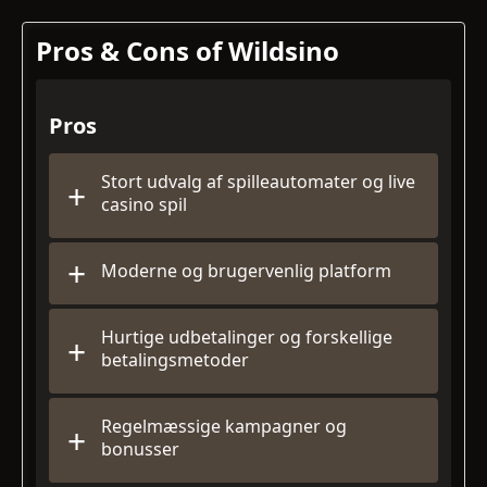
Pros & Cons of Wildsino
Pros
Stort udvalg af spilleautomater og live
casino spil
Moderne og brugervenlig platform
Hurtige udbetalinger og forskellige
betalingsmetoder
Regelmæssige kampagner og
bonusser