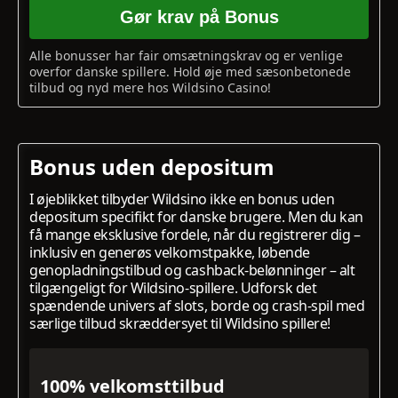
Gør krav på Bonus
Alle bonusser har fair omsætningskrav og er venlige
overfor danske spillere. Hold øje med sæsonbetonede
tilbud og nyd mere hos Wildsino Casino!
Bonus uden depositum
I øjeblikket tilbyder Wildsino ikke en bonus uden
depositum specifikt for danske brugere. Men du kan
få mange eksklusive fordele, når du registrerer dig –
inklusiv en generøs velkomstpakke, løbende
genopladningstilbud og cashback-belønninger – alt
tilgængeligt for Wildsino-spillere. Udforsk det
spændende univers af slots, borde og crash-spil med
særlige tilbud skræddersyet til Wildsino spillere!
100% velkomsttilbud