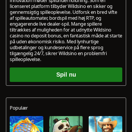
innovation møder spilunderholdning. Som en
licenseret platform tilbyder Wildsino en sikker og
gennemsigtig spilleoplevelse. Udforsk en bred vifte
af spilleautomater, bordspil med høj RTP, og
engagerende live dealer-spil. Mange spillere
tiltrækkes af muligheden for at udnytte Wildsino
casino no deposit bonus, en fantastisk måde at starte
på uden økonomisk risiko. Med lynhurtige
udbetalinger og kundeservice på flere sprog
tilgængelig 24/7, sikrer Wildsino en problemfri
spilleoplevelse.
Spil nu
Populær