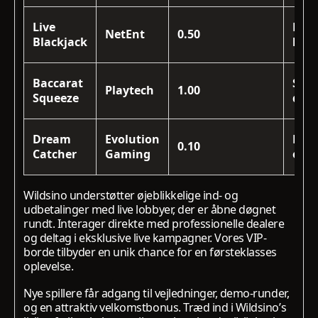
Live
Fler
NetEnt
0.50
Blackjack
bor
Baccarat
Spæ
Playtech
1.00
Squeeze
dra
Dream
Evolution
Liv
0.10
Catcher
Gaming
ople
Wildsino understøtter øjeblikkelige ind- og
udbetalinger med live lobbyer, der er åbne døgnet
rundt. Interager direkte med professionelle dealere
og deltag i eksklusive live kampagner. Vores VIP-
borde tilbyder en unik chance for en førsteklasses
oplevelse.
Nye spillere får adgang til vejledninger, demo-runder,
og en attraktiv velkomstbonus. Træd ind i Wildsino’s